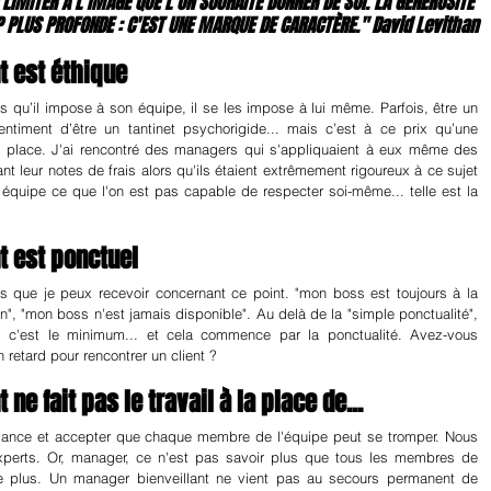
 LIMITER À L'IMAGE QUE L'ON SOUHAITE DONNER DE SOI. LA GÉNÉROSITÉ 
 PLUS PROFONDE : C'EST UNE MARQUE DE CARACTÈRE." David Levithan
t est éthique
es qu’il impose à son équipe, il se les impose à lui même. Parfois, être un 
ntiment d’être un tantinet psychorigide... mais c’est à ce prix qu’une 
 place. J'ai rencontré des managers qui s'appliquaient à eux même des 
t leur notes de frais alors qu'ils étaient extrêmement rigoureux à ce sujet 
 équipe ce que l'on est pas capable de respecter soi-même... telle est la 
t est ponctuel
 que je peux recevoir concernant ce point. "mon boss est toujours à la 
n", "mon boss n'est jamais disponible". Au delà de la "simple ponctualité", 
 c'est le minimum... et cela commence par la ponctualité. Avez-vous 
 retard pour rencontrer un client ?
ne fait pas le travail à la place de...
confiance et accepter que chaque membre de l'équipe peut se tromper. Nous 
erts. Or, manager, ce n'est pas savoir plus que tous les membres de 
n de plus. Un manager bienveillant ne vient pas au secours permanent de 