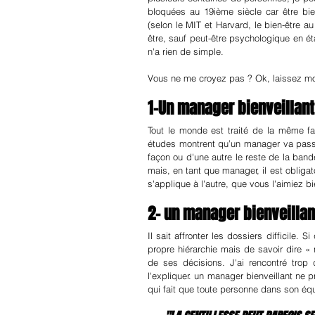
bloquées au 19ième siècle car être bien
(selon le MIT et Harvard, le bien-être a
être, sauf peut-être psychologique en é
n'a rien de simple.
Vous ne me croyez pas ? Ok, laissez mo
1-Un manager bienveillant
Tout le monde est traité de la même f
études montrent qu’un manager va pass
façon ou d'une autre le reste de la band
mais, en tant que manager, il est obligatoi
s'applique à l'autre, que vous l'aimiez b
2- un manager bienveillan
Il sait affronter les dossiers difficile.
propre hiérarchie mais de savoir dire « 
de ses décisions. J'ai rencontré trop
l'expliquer. un manager bienveillant ne pr
qui fait que toute personne dans son équ