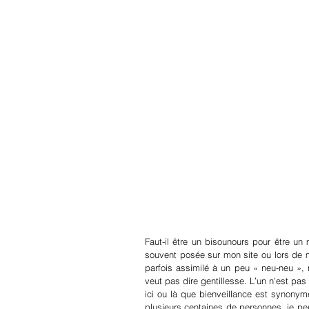
Faut-il être un bisounours pour être un
souvent posée sur mon site ou lors de me
parfois assimilé à un peu « neu-neu », n
veut pas dire gentillesse. L’un n’est pa
ici ou là que bienveillance est synonym
plusieurs centaines de personnes, je pe