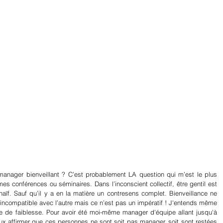
 manager bienveillant ? C’est probablement LA question qui m’est le plus 
s conférences ou séminaires. Dans l’inconscient collectif, être gentil est 
aïf. Sauf qu’il y a en la matière un contresens complet. Bienveillance ne 
s incompatible avec l’autre mais ce n’est pas un impératif ! J'entends même 
e de faiblesse. Pour avoir été moi-même manager d'équipe allant jusqu'à 
ux affirmer que ces personnes ne sont soit pas manager, soit sont restées 