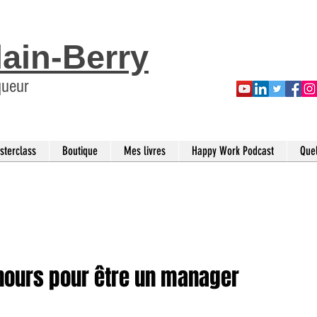
lain-Berry
queur
sterclass
Boutique
Mes livres
Happy Work Podcast
Que
unours pour être un manager