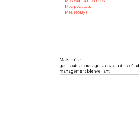
Mes web-conférences
Mes podcasts
Mes replays
Mots-clés :
gael chatelain
manager bienveillant
bien-être
management bienveillant