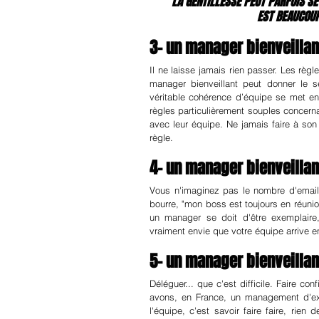
"LA GENTILLESSE PEUT PARFOIS SE
EST BEAUCOUP
3- un manager bienveillan
Il ne laisse jamais rien passer. Les règl
manager bienveillant peut donner le se
véritable cohérence d’équipe se met en
règles particulièrement souples concernan
avec leur équipe. Ne jamais faire à son
règle.
4- un manager bienveillan
Vous n'imaginez pas le nombre d'emails
bourre, "mon boss est toujours en réunio
un manager se doit d'être exemplaire,
vraiment envie que votre équipe arrive en
5- un manager bienveillant 
Déléguer... que c'est difficile. Faire 
avons, en France, un management d'exp
l'équipe, c'est savoir faire faire, rie