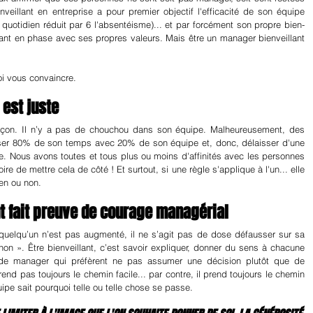
veillant en entreprise a pour premier objectif l'efficacité de son équipe 
u quotidien réduit par 6 l'absentéisme)... et par forcément son propre bien-
tant en phase avec ses propres valeurs. Mais être un manager bienveillant 
i vous convaincre.
 est juste
açon. Il n’y a pas de chouchou dans son équipe. Malheureusement, des 
er 80% de son temps avec 20% de son équipe et, donc, délaisser d'une 
e. Nous avons toutes et tous plus ou moins d'affinités avec les personnes 
re de mettre cela de côté ! Et surtout, si une règle s'applique à l'un... elle 
ien ou non.
t fait preuve de courage managérial
 Si quelqu’un n’est pas augmenté, il ne s’agit pas de dose défausser sur sa 
non ». Être bienveillant, c’est savoir expliquer, donner du sens à chacune 
 de manager qui préfèrent ne pas assumer une décision plutôt que de 
end pas toujours le chemin facile... par contre, il prend toujours le chemin 
ipe sait pourquoi telle ou telle chose se passe.