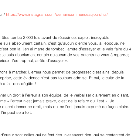
i / 
https://www.instagram.com/demaincommenceaujourdhui/
êtes tombé 2 000 fois avant de réussir cet exploit incroyable 
e suis absolument certain, c’est qu’aucun d’entre vous, à l’époque, ne 
’est bon là, j’en ai marre de tomber, j’arrête d’essayer et je vais faire du 4 
e je suis absolument certain qu’aucun de vos parents ne vous à regarder, 
ieux, t’es trop nul, arrête d’essayer ».
ons à marcher. L’erreur nous permet de progresser, c’est ainsi depuis 
eprise, cette évidence n’est pas toujours admise. Et oui, le culte de la 
té a fait des dégâts !
er un droit à l’erreur à son équipe, de le verbaliser clairement en disant, 
« l’erreur n’est jamais grave, c’est de la refaire qui l’est ». Je 
isent donner ce droit, mais qui ne l’ont jamais exprimé de façon claire. 
l’impact sera fort.
’erreur sont celles qui ne font rien, n’essayent rien, qui se contentent de 