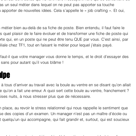
pas un seul métier dans lequel on ne peut pas apporter sa touche 
 apporter de nouvelles idées. Cela s’appelle le « job crafting ». Et oui, 
n métier bien au-delà de sa fiche de poste. Bien entendu, il faut faire le 
s quel plaisir de le faire évoluer et de transformer une fiche de poste qui 
rte qui, en un poste qui ne peut être tenu QUE par vous. C’est ainsi, par 
liale chez TF1, tout en faisant le métier pour lequel j’étais payé.
e faut-il que votre manager vous donne le temps, et le droit d’essayer des 
 sans pour autant qu’il vous blâme !
uipe
 à tous d’arriver au travail avec la boule au ventre en se disant qu’on allait 
qu’on a fait une erreur. A quoi sert cette boule au ventre, franchement ? 
ises nuits, à nous stresser plus que de nécessaire.
en place, au revoir le stress relationnel qui nous rappelle le sentiment que 
mise des copies d’un examen. Un manager n’est pas un maître d’école ou 
t quelqu’un qui accompagne, qui fait grandir et, surtout, qui est soucieux 