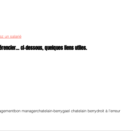
ez un salarié
rencier... ci-dessous, quelques liens utiles.
agement
bon manager
chatelain-berry
gael chatelain berry
droit à l'erreur