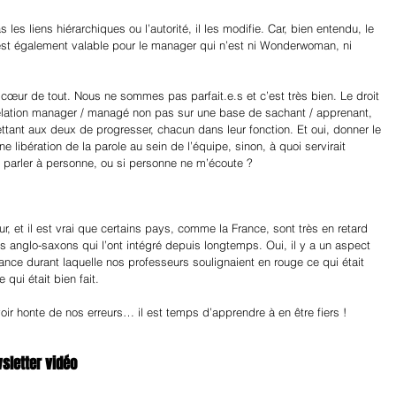
 les liens hiérarchiques ou l’autorité, il les modifie. Car, bien entendu, le 
pe est également valable pour le manager qui n’est ni Wonderwoman, ni 
au cœur de tout. Nous ne sommes pas parfait.e.s et c’est très bien. Le droit 
 relation manager / managé non pas sur une base de sachant / apprenant, 
tant aux deux de progresser, chacun dans leur fonction. Et oui, donner le 
e libération de la parole au sein de l’équipe, sinon, à quoi servirait 
 en parler à personne, ou si personne ne m’écoute ?
ur, et il est vrai que certains pays, comme la France, sont très en retard 
 anglo-saxons qui l’ont intégré depuis longtemps. Oui, il y a un aspect 
ance durant laquelle nos professeurs soulignaient en rouge ce qui était 
 qui était bien fait.
oir honte de nos erreurs… il est temps d’apprendre à en être fiers !
wsletter vidéo