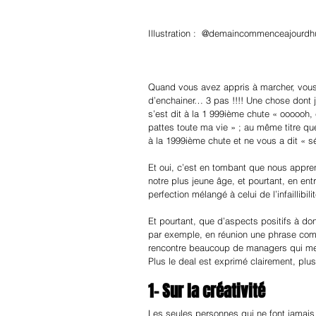
Illustration : 
 @demaincommenceajourdhu
Quand vous avez appris à marcher, vous 
d’enchainer… 3 pas !!!! Une chose dont j
s’est dit à la 1 999ième chute « oooooh, c
pattes toute ma vie » ; au même titre qu
à la 1999ième chute et ne vous a dit « sér
Et oui, c’est en tombant que nous appren
notre plus jeune âge, et pourtant, en entr
perfection mélangé à celui de l’infaillibili
Et pourtant, que d’aspects positifs à donn
par exemple, en réunion une phrase comme 
rencontre beaucoup de managers qui me d
Plus le deal est exprimé clairement, plus 
1- Sur la créativité
Les seules personnes qui ne font jamais d