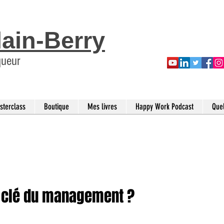
lain-Berry
queur
sterclass
Boutique
Mes livres
Happy Work Podcast
Que
 la clé du management ?