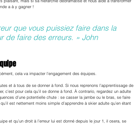
is plaisant, mais si sa hiérarchie dédramatise et nous aide à transformer 
onde a à y gagner !
eur que vous puissiez faire dans la 
ur de faire des erreurs. » John 
équipe
rcément, cela va impacter l’engagement des équipes. 
utes et à tous de se donner à fond. Si nous reprenons l’apprentissage de 
, c’est pour cela qu’il se donne à fond. À contrario, regardez un adulte 
quences d’une potentielle chute : se casser la jambe ou le bras, se faire 
t qu’il est nettement moins simple d’apprendre à skier adulte qu’en étant 
pe et qu’un droit à l’erreur lui est donné depuis le jour 1, il osera, se 