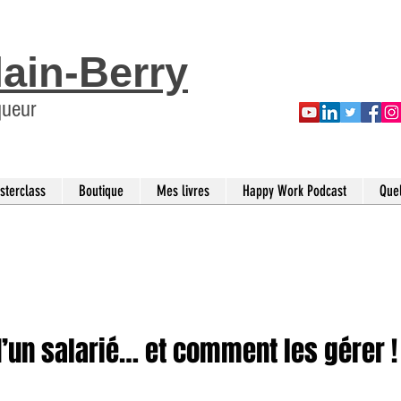
lain-Berry
queur
sterclass
Boutique
Mes livres
Happy Work Podcast
Que
d’un salarié… et comment les gérer !