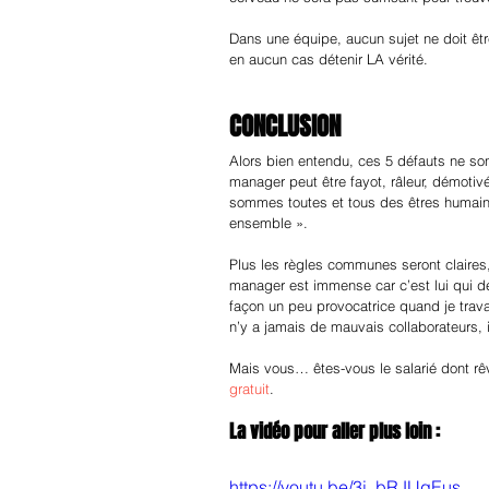
Dans une équipe, aucun sujet ne doit être
en aucun cas détenir LA vérité. 
CONCLUSION
Alors bien entendu, ces 5 défauts ne son
manager peut être fayot, râleur, démoti
sommes toutes et tous des êtres humains 
ensemble ».
Plus les règles communes seront claires,
manager est immense car c’est lui qui d
façon un peu provocatrice quand je travai
n’y a jamais de mauvais collaborateurs,
Mais vous… êtes-vous le salarié dont rê
gratuit
.
La vidéo pour aller plus loin : 
https://youtu.be/3j_bRJUgEus