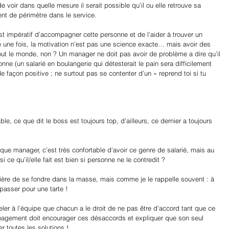
 voir dans quelle mesure il serait possible qu’il ou elle retrouve sa 
nt de périmètre dans le service.
 est impératif d’accompagner cette personne et de l’aider à trouver un 
re une fois, la motivation n’est pas une science exacte… mais avoir des 
out le monde, non ? Un manager ne doit pas avoir de problème a dire qu’il 
ne (un salarié en boulangerie qui détesterait le pain sera difficilement 
 de façon positive ; ne surtout pas se contenter d’un « reprend toi si tu 
able, ce que dit le boss est toujours top, d’ailleurs, ce dernier a toujours 
 que manager, c’est très confortable d’avoir ce genre de salarié, mais au 
i ce qu’il/elle fait est bien si personne ne le contredit ?
rière de se fondre dans la masse, mais comme je le rappelle souvent : à 
 passer pour une tarte !
appeler à l’équipe que chacun a le droit de ne pas être d’accord tant que ce 
agement doit encourager ces désaccords et expliquer que son seul 
r toutes les solutions !