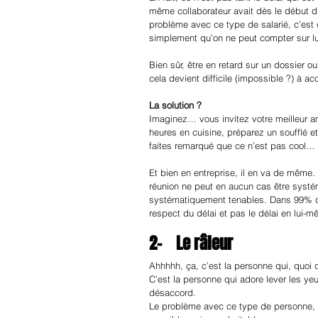
même collaborateur avait dès le début dit
problème avec ce type de salarié, c’est q
simplement qu’on ne peut compter sur lui
Bien sûr, être en retard sur un dossier o
cela devient difficile (impossible ?) à ac
La solution ? 
Imaginez… vous invitez votre meilleur a
heures en cuisine, préparez un soufflé et
faites remarqué que ce n’est pas cool… 
Et bien en entreprise, il en va de même. 
réunion ne peut en aucun cas être systém
systématiquement tenables. Dans 99% du
respect du délai et pas le délai en lui
2-    Le râleur
Ahhhhh, ça, c’est la personne qui, quoi qu
C’est la personne qui adore lever les yeux
désaccord.
Le problème avec ce type de personne, c’