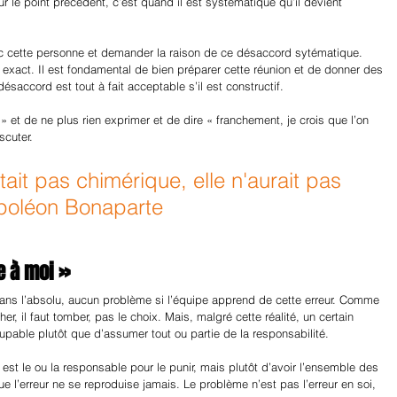
le point précédent, c’est quand il est systématique qu’il devient 
vec cette personne et demander la raison de ce désaccord sytématique. 
 exact. Il est fondamental de bien préparer cette réunion et de donner des 
saccord est tout à fait acceptable s’il est constructif. 
l » et de ne plus rien exprimer et de dire « franchement, je crois que l’on 
scuter.
était pas chimérique, elle n'aurait pas 
apoléon Bonaparte
e à moi »
 Dans l’absolu, aucun problème si l’équipe apprend de cette erreur. Comme 
r, il faut tomber, pas le choix. Mais, malgré cette réalité, un certain 
upable plutôt que d’assumer tout ou partie de la responsabilité. 
est le ou la responsable pour le punir, mais plutôt d’avoir l’ensemble des 
ue l’erreur ne se reproduise jamais. Le problème n’est pas l’erreur en soi, 