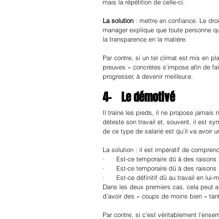
mais la répétition de celle-ci.
La solution
 : mettre en confiance. Le droi
manager explique que toute personne qui 
la transparence en la matière. 
Par contre, si un tel climat est mis en p
preuves » concrètes s’impose afin de fair
progresser, à devenir meilleur.e.
4-    Le démotivé
Il traine les pieds, il ne propose jamais r
déteste son travail et, souvent, il est 
de ce type de salarié est qu’il va avoir u
La solution : il est impératif de compren
·      Est-ce temporaire dû à des raisons
·      Est-ce temporaire dû à des raisons
·      Est-ce définitif dû au travail en lui
Dans les deux premiers cas, cela peut arriv
d’avoir des « coups de moins bien » tan
Par contre, si c’est véritablement l’ensem