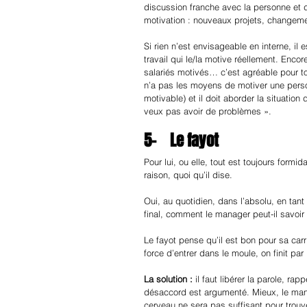
discussion franche avec la personne et de
motivation : nouveaux projets, changeme
Si rien n’est envisageable en interne, il
travail qui le/la motive réellement. Enco
salariés motivés… c’est agréable pour t
n’a pas les moyens de motiver une person
motivable) et il doit aborder la situation
veux pas avoir de problèmes ».
5-    Le fayot
Pour lui, ou elle, tout est toujours formid
raison, quoi qu’il dise.
Oui, au quotidien, dans l’absolu, en tant
final, comment le manager peut-il savoir s
Le fayot pense qu’il est bon pour sa car
force d’entrer dans le moule, on finit par
La solution :
 il faut libérer la parole, r
désaccord est argumenté. Mieux, le man
cerveau ne sera pas suffisant pour trouve