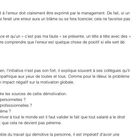
t à l’erreur doit clairement être exprimé par le management. De fait, si un 
ferait une erreur aura un blâme ou se fera licencier, cela ne favorise pas 
lace et qu’un « c’est pas ma faute » se présente, un tête à tête avec des « 
e comprendre que l’erreur est quelque chose de positif si elle sert àb 
ien, l’initiative n’est pas son fort, il explique souvent à ses collègues qu’il 
sympathique aux yeux de toutes et tous. Comme pour le râleur, le problème 
n impact négatif sur la motivation globale.
dre les sources de cette démotivation.
 personnelles ?
 professionnelles ?
-même ?
er à tout le monde est il faut valider le fait que tout salarié a le droit 
t que cela ne devient pas pérenne. 
ble du travail qui démotive la personne, il est impératif d’avoir une 