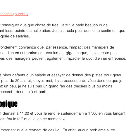
enceaujourdhui/
t remarquer quelque chose de très juste : je parle beaucoup de 
 leurs points d’amélioration. Je sais, cela peut donner le sentiment que 
gorie de salariés.
rofondément convaincu que, par essence, l’impact des managers de 
otidien en entreprise est absolument gigantesque, il n’en reste pas 
t pas des managers peuvent également impacter le quotidien en entreprise, 
les pires défauts d’un salarié et essayer de donner des pistes pour gérer 
 plus de 20 ans et, croyez-moi, il y a beaucoup de vécu dans ce que je 
z un peu, je ne suis pas un grand fan des théories plus ou moins 
concret ; donc… c’est parti.
logique
rêt demain à 11.00 et vous le rend le surlendemain à 17.00 en vous lançant 
est fou le taff que j’ai en ce moment ».
t important que le respect de celui-ci. En effet, aucun problème si ce 