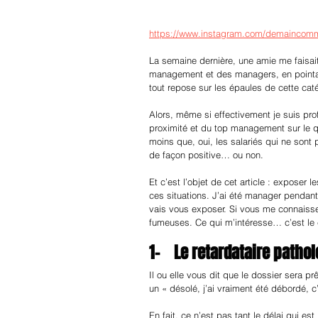
https://www.instagram.com/demaincomm
La semaine dernière, une amie me faisai
management et des managers, en pointant
tout repose sur les épaules de cette caté
Alors, même si effectivement je suis p
proximité et du top management sur le qu
moins que, oui, les salariés qui ne son
de façon positive… ou non.
Et c’est l’objet de cet article : exposer 
ces situations. J’ai été manager pendant
vais vous exposer. Si vous me connaisse
fumeuses. Ce qui m’intéresse… c’est le 
1-    Le retardataire patho
Il ou elle vous dit que le dossier sera p
un « désolé, j’ai vraiment été débordé, c’
En fait, ce n’est pas tant le délai qui es