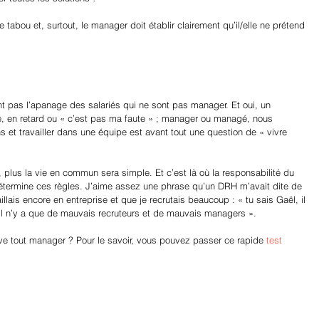
 tabou et, surtout, le manager doit établir clairement qu’il/elle ne prétend 
t pas l’apanage des salariés qui ne sont pas manager. Et oui, un 
vé, en retard ou « c’est pas ma faute » ; manager ou managé, nous 
et travailler dans une équipe est avant tout une question de « vivre 
 plus la vie en commun sera simple. Et c’est là où la responsabilité du 
étermine ces règles. J’aime assez une phrase qu’un DRH m’avait dite de 
llais encore en entreprise et que je recrutais beaucoup : « tu sais Gaël, il 
 il n’y a que de mauvais recruteurs et de mauvais managers ».
ve tout manager ? Pour le savoir, vous pouvez passer ce rapide 
test 