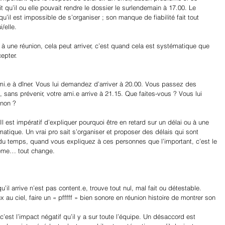
 qu’il ou elle pouvait rendre le dossier le surlendemain à 17.00. Le 
u’il est impossible de s’organiser ; son manque de fiabilité fait tout 
/elle.
u à une réunion, cela peut arriver, c’est quand cela est systématique que 
cepter.
mi.e à dîner. Vous lui demandez d’arriver à 20.00. Vous passez des 
, sans prévenir, votre ami.e arrive à 21.15. Que faites-vous ? Vous lui 
non ? 
Il est impératif d’expliquer pourquoi être en retard sur un délai ou à une 
atique. Un vrai pro sait s’organiser et proposer des délais qui sont 
 temps, quand vous expliquez à ces personnes que l’important, c’est le 
-même… tout change.
’il arrive n’est pas content.e, trouve tout nul, mal fait ou détestable. 
 au ciel, faire un « pfffff » bien sonore en réunion histoire de montrer son 
est l’impact négatif qu’il y a sur toute l’équipe. Un désaccord est 