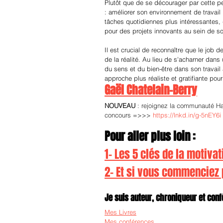
Plutôt que de se décourager par cette per
: améliorer son environnement de travail
tâches quotidiennes plus intéressantes,
pour des projets innovants au sein de so
Il est crucial de reconnaître que le job
de la réalité. Au lieu de s'acharner dans
du sens et du bien-être dans son travail
approche plus réaliste et gratifiante po
Gaël Chatelain-Berry
NOUVEAU
 : rejoignez la communauté H
concours =>>> 
https://lnkd.in/g-5nEY6i
Pour aller plus loin :
1- Les 5 clés de la motivat
2- Et si vous commenciez
Je suis auteur, chroniqueur et confé
Mes Livres
Mes conférences