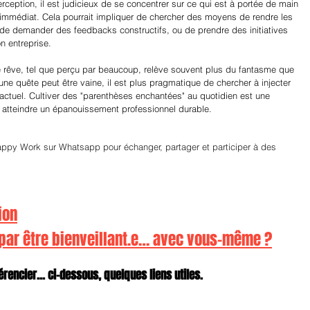
ception, il est judicieux de se concentrer sur ce qui est à portée de main 
 immédiat. Cela pourrait impliquer de chercher des moyens de rendre les 
 de demander des feedbacks constructifs, ou de prendre des initiatives 
n entreprise.
 de rêve, tel que perçu par beaucoup, relève souvent plus du fantasme que 
 une quête peut être vaine, il est plus pragmatique de chercher à injecter 
 actuel. Cultiver des "parenthèses enchantées" au quotidien est une 
ur atteindre un épanouissement professionnel durable.
appy Work sur Whatsapp pour échanger, partager et participer à des 
ion
 par être bienveillant.e… avec vous-même ?
rencier... ci-dessous, quelques liens utiles.