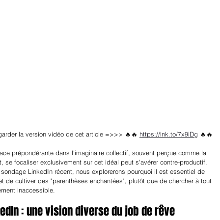
garder la version vidéo de cet article =>>> 🔥🔥 
https://lnk.to/7x9iDg
🔥🔥
lace prépondérante dans l'imaginaire collectif, souvent perçue comme la 
 se focaliser exclusivement sur cet idéal peut s'avérer contre-productif. 
 sondage LinkedIn récent, nous explorerons pourquoi il est essentiel de 
l et de cultiver des "parenthèses enchantées", plutôt que de chercher à tout 
lement inaccessible.
dIn : une vision diverse du job de rêve