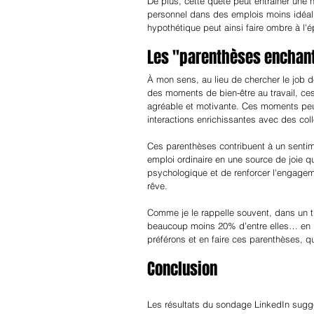
De plus, cette quête peut entraîner une
personnel dans des emplois moins idéalis
hypothétique peut ainsi faire ombre à l
Les "parenthèses enchanté
À mon sens, au lieu de chercher le job de 
des moments de bien-être au travail, ces
agréable et motivante. Ces moments peuv
interactions enrichissantes avec des coll
Ces parenthèses contribuent à un sentim
emploi ordinaire en une source de joie q
psychologique et de renforcer l'engagem
rêve.
Comme je le rappelle souvent, dans un 
beaucoup moins 20% d’entre elles… en pr
préférons et en faire ces parenthèses, q
Conclusion
Les résultats du sondage LinkedIn suggèr