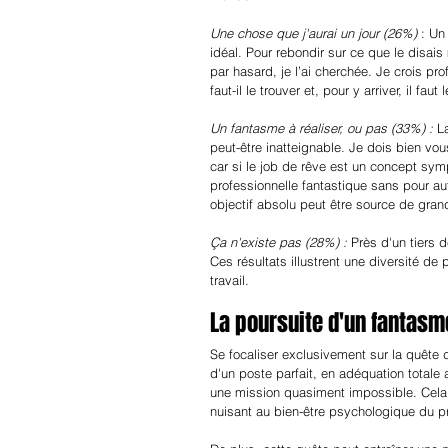
Une chose que j'aurai un jour (26%)
 : Un
idéal. Pour rebondir sur ce que le disai
par hasard, je l’ai cherchée. Je crois p
faut-il le trouver et, pour y arriver, il 
Un fantasme à réaliser, ou pas (33%) :
 L
peut-être inatteignable. Je dois bien vo
car si le job de rêve est un concept sym
professionnelle fantastique sans pour aut
objectif absolu peut être source de grand
Ça n'existe pas (28%) :
 Près d'un tiers 
Ces résultats illustrent une diversité de
travail.
La poursuite d'un fantasme
Se focaliser exclusivement sur la quête d
d'un poste parfait, en adéquation totale
une mission quasiment impossible. Cela p
nuisant au bien-être psychologique du pr