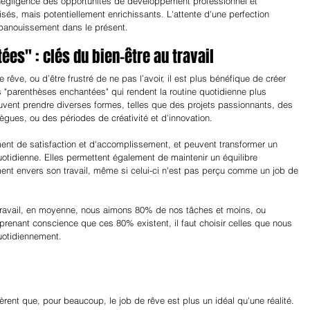
 négligence des opportunités de développement professionnel et 
és, mais potentiellement enrichissants. L'attente d'une perfection 
'épanouissement dans le présent.
es" : clés du bien-être au travail
rêve, ou d’être frustré de ne pas l’avoir, il est plus bénéfique de créer 
 "parenthèses enchantées" qui rendent la routine quotidienne plus 
ent prendre diverses formes, telles que des projets passionnants, des 
ègues, ou des périodes de créativité et d'innovation.
ent de satisfaction et d'accomplissement, et peuvent transformer un 
uotidienne. Elles permettent également de maintenir un équilibre 
ent envers son travail, même si celui-ci n'est pas perçu comme un job de 
travail, en moyenne, nous aimons 80% de nos tâches et moins, ou 
enant conscience que ces 80% existent, il faut choisir celles que nous 
uotidiennement.
ent que, pour beaucoup, le job de rêve est plus un idéal qu'une réalité. 