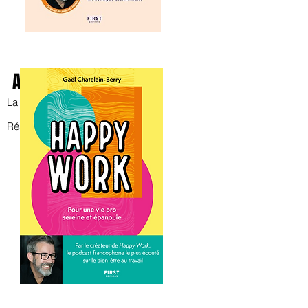
Avec Bob sur scène
La bande annonce
Réservez les billets