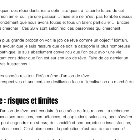
 quart des répondants reste optimiste quant à l'atteinte future de cet 
s mon amie, oui, j’ai une passion… mais elle ne m’est pas tombée dessus 
rofondément que nous avons toutes et tous un talent particulier…. Encore 
faut le chercher ! Ces 26% sont selon moi ces personnes qui cherchent.
a plus grande proportion voit le job de rêve comme un objectif lointain, 
us avouer que je suis rassuré que ce soit la catégorie la plus nombreuse 
pathique, je suis absolument convaincu que l’on peut avoir une vie 
ant considérer que l’on est sur son job de rêve. Faire de ce dernier un 
es frustrations !
des sondés rejettent l'idée même d'un job de rêve.
 perspectives et une certaine désillusion face à l'idéalisation du marché du 
 : risques et limites
'un job de rêve peut conduire à une série de frustrations. La recherche 
 avec ses passions, compétences, et aspirations salariales, peut s'avérer 
eut engendrer du stress, de l'anxiété et une perpétuelle insatisfaction, 
ofessionnel. C’est bien connu, la perfection n’est pas de ce monde !