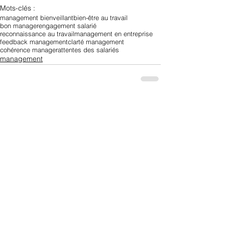
Mots-clés :
management bienveillant
bien-être au travail
bon manager
engagement salarié
reconnaissance au travail
management en entreprise
feedback management
clarté management
cohérence manager
attentes des salariés
management