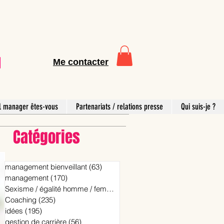
Me contacter
l manager êtes-vous
Partenariats / relations presse
Qui suis-je ?
Catégories
management bienveillant
(63)
63 posts
management
(170)
170 posts
Sexisme / égalité homme / femme
(15)
15 posts
Coaching
(235)
235 posts
idées
(195)
195 posts
gestion de carrière
(56)
56 posts