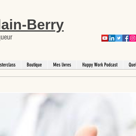
lain-Berry
queur
sterclass
Boutique
Mes livres
Happy Work Podcast
Que