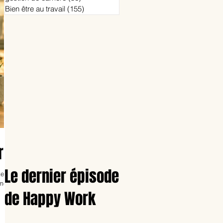
Bien être au travail
(155)
155 posts
r ?
Le dernier épisode
er et
êmes
de Happy Work