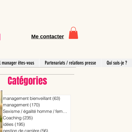
Me contacter
l manager êtes-vous
Partenariats / relations presse
Qui suis-je ?
Catégories
management bienveillant
(63)
63 posts
management
(170)
170 posts
Sexisme / égalité homme / femme
(15)
15 posts
Coaching
(235)
235 posts
idées
(195)
195 posts
gestion de carrière
(56)
56 posts