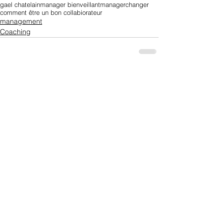
gael chatelain
manager bienveillant
manager
changer
comment être un bon collabiorateur
management
Coaching