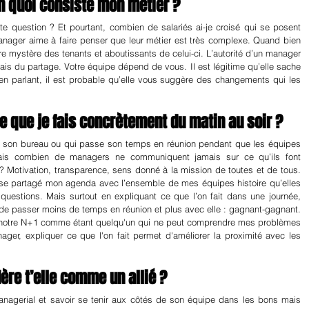
en quoi consiste mon métier ?
e question ? Et pourtant, combien de salariés ai-je croisé qui se posent 
nager aime à faire penser que leur métier est très complexe. Quand bien 
aire mystère des tenants et aboutissants de celui-ci. L’autorité d’un manager 
is du partage. Votre équipe dépend de vous. Il est légitime qu’elle sache 
’en parlant, il est probable qu’elle vous suggère des changements qui les 
ce que je fais concrètement du matin au soir ?
son bureau ou qui passe son temps en réunion pendant que les équipes 
!! Mais combien de managers ne communiquent jamais sur ce qu’ils font 
? Motivation, transparence, sens donné à la mission de toutes et de tous. 
rise partagé mon agenda avec l’ensemble de mes équipes histoire qu’elles 
uestions. Mais surtout en expliquant ce que l’on fait dans une journée, 
 de passer moins de temps en réunion et plus avec elle : gagnant-gagnant. 
 notre N+1 comme étant quelqu'un qui ne peut comprendre mes problèmes 
ger, expliquer ce que l'on fait permet d'améliorer la proximité avec les 
ère t’elle comme un allié ?
anagerial et savoir se tenir aux côtés de son équipe dans les bons mais 