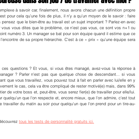
eureuse dans son job / de travailler avec moi ?
plexe à savoir car, finalement, nous avons chacun une définition propre 
est pour cela qu’une fois de plus, il n’y a qu’un moyen de le savoir : faire 
 pensez que le bien-être au travail est un sujet important ? Parlez-en avec 
r vous vous dites que le problème, ce n’est pas vous, ce sont vos n+1 ou 
 point numéro 3. Un manager se bat pour son équipe quand il estime que ce 
’encontre de sa propre hiérarchie. C’est à ce « prix » qu’une équipe sera 
s ces questions ? Et vous, si vous êtes managé, avez-vous la réponse à 
nager ? Parler n'est pas que quelque chose de descendant... si vous 
t que vous travaillez, vous pouvez tout à fait en parler avec lui/elle en y 
ctivement le cas, cela va être compliqué de rester motivé(e) mais, dans 99% 
de votre boss et, peut-être, vous serez fier(e) de travailler pour elle/lui. 
our quelqu'un que l'on respecte et, encore mieux, que l'on admire, c'est tout 
travailler du matin au soir pour quelqu'un que l'on prend pour un tire-au-
découvrez 
tous les tests de personnalité gratuits ici.