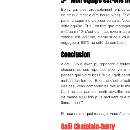
5-   Mon équipe est-elle h
Bon… ça, c’est probablement le plus com
de ce que c’est d’être heureux(se). Et c’
parler chaque individu sur ce sujet. Vous
votre équipe. Et si, en tant que manage
n+2 ou n+10, c’est qu’il faut revenir au
combat est légitime, même si cela va à l
engagée à 100% au côté de son boss.
Conclusion
Alors... vous avez pu répondre à toute
chacune de ces réponses pour votre ma
pensez que votre boss fait du golf pendan
mettant les formes. Bon... si c'est effe
des cas, vous comprendrez mieux le métier 
Car il ne faut pas se mentir, travailler p
de même 1000 fois plus motivant que de 
flanc... non ?
Et pour savoir quel manager vous êtes, 
Gaël Chatelain-Berry