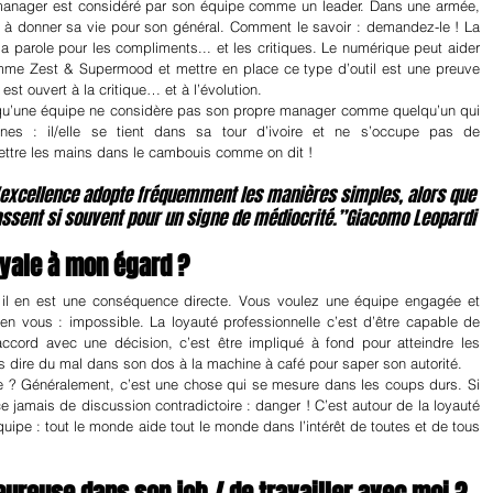
anager est considéré par son équipe comme un leader. Dans une armée, 
 à donner sa vie pour son général. Comment le savoir : demandez-le ! La 
la parole pour les compliments... et les critiques. Le numérique peut aider 
mme Zest & Supermood et mettre en place ce type d’outil est une preuve 
st ouvert à la critique… et à l’évolution.
 qu’une équipe ne considère pas son propre manager comme quelqu’un qui 
nes : il/elle se tient dans sa tour d’ivoire et ne s’occupe pas de 
mettre les mains dans le cambouis comme on dit !
l'excellence adopte fréquemment les manières simples, alors que 
ssent si souvent pour un signe de médiocrité.”Giacomo Leopardi
oyale à mon égard ?
, il en est une conséquence directe. Vous voulez une équipe engagée et 
n vous : impossible. La loyauté professionnelle c’est d’être capable de 
cord avec une décision, c’est être impliqué à fond pour atteindre les 
as dire du mal dans son dos à la machine à café pour saper son autorité.
e ? Généralement, c’est une chose qui se mesure dans les coups durs. Si 
e jamais de discussion contradictoire : danger ! C’est autour de la loyauté 
quipe : tout le monde aide tout le monde dans l’intérêt de toutes et de tous 