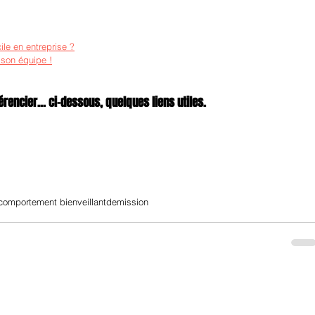
cile en entreprise ?
 son équipe !
rencier... ci-dessous, quelques liens utiles.
comportement bienveillant
demission