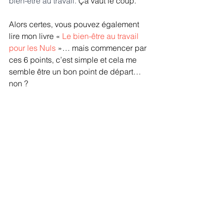
bien-être au travail.
 Ça vaut le coup. 
Alors certes, vous pouvez également 
lire mon livre « 
Le bien-être au travail 
pour les Nuls 
»… mais commencer par 
ces 6 points, c’est simple et cela me 
semble être un bon point de départ… 
non ?
Et vous... stressé.e  par votre travail ? 
Pour le savoir, vous pouvez le savoir en 
passant ce
 test gratuit.
Gaël Chatelain-Berry
Pour aller plus loin :
1- 
La semaine de 4 jours : 