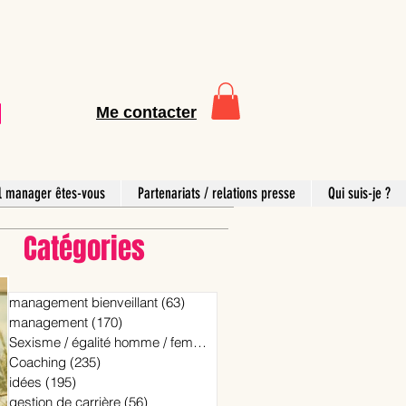
Me contacter
l manager êtes-vous
Partenariats / relations presse
Qui suis-je ?
Catégories
management bienveillant
(63)
63 posts
management
(170)
170 posts
Sexisme / égalité homme / femme
(15)
15 posts
Coaching
(235)
235 posts
idées
(195)
195 posts
gestion de carrière
(56)
56 posts