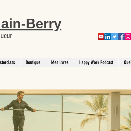
lain-Berry
queur
sterclass
Boutique
Mes livres
Happy Work Podcast
Que