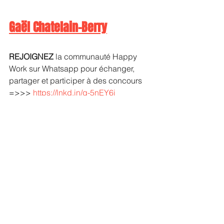
Gaël Chatelain-Berry
REJOIGNEZ
 la communauté Happy 
Work sur Whatsapp pour échanger, 
partager et participer à des concours 
=>>> 
https://lnkd.in/g-5nEY6i
Pour aller plus loin :
1- 
Quel est le pire défaut 
chez un manager ?
2-Comment gérer 
efficacement les 