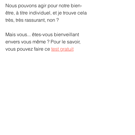
Nous pouvons agir pour notre bien-
être, à titre individuel, et je trouve cela 
très, très rassurant, non ?
Mais vous... êtes-vous bienveillant 
envers vous même ? Pour le savoir, 
vous pouvez faire ce 
test gratuit
Gaël Chatelain-Berry
Pour aller plus loin :
1- 
Et si vous commenciez 
par être bienveillant.e… 
avec vous-même ?
2- Osez être… imparfait.e