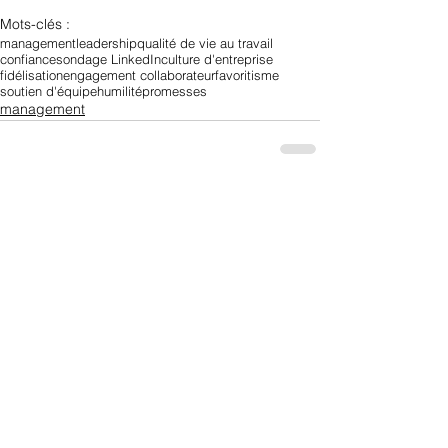
Mots-clés :
management
leadership
qualité de vie au travail
confiance
sondage LinkedIn
culture d'entreprise
fidélisation
engagement collaborateur
favoritisme
soutien d'équipe
humilité
promesses
management