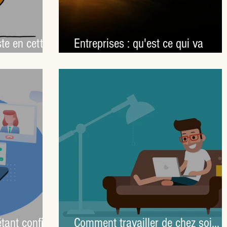
te en cette
Entreprises : qu'est ce qui va
 ?
changer après le corona ?
ant confiné
Comment travailler de chez soi... e