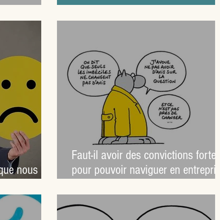
aimer ça ?
Faut-il avoir des convictions forte
 que nous
pour pouvoir naviguer en entrepri
?