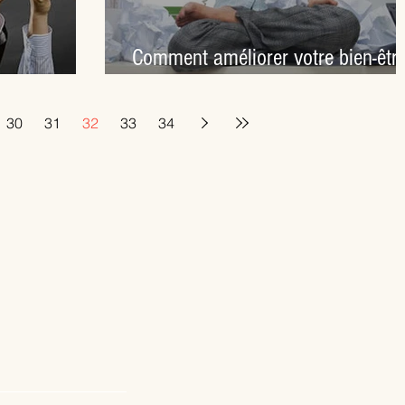
Comment améliorer votre bien-êtr
u travail ?
au travail au quotidien?
30
31
32
33
34