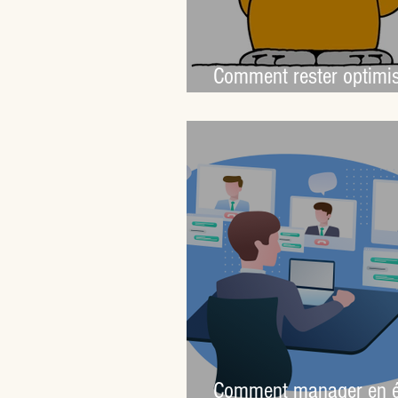
Comment rester optimis
période de confinement
Comment manager en ét