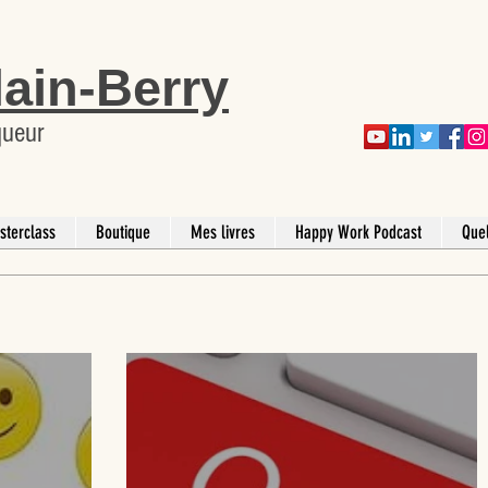
lain-Berry
queur
sterclass
Boutique
Mes livres
Happy Work Podcast
Que