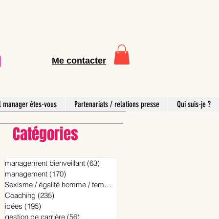
Me contacter
l manager êtes-vous
Partenariats / relations presse
Qui suis-je ?
Catégories
management bienveillant
(63)
63 posts
management
(170)
170 posts
Sexisme / égalité homme / femme
(15)
15 posts
Coaching
(235)
235 posts
idées
(195)
195 posts
gestion de carrière
(56)
56 posts