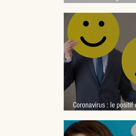
?
Coronavirus : le positif
allons en tirer