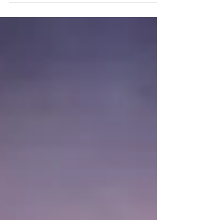
version vidéo de cet article =>>>
https://lnk.to/JUUWqO 🔥🔥 Dans une enquête
menée...